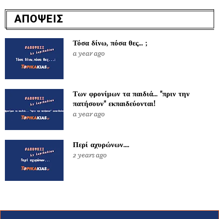
ΑΠΟΨΕΙΣ
Τόσα δίνω, πόσα θες... ;
a year ago
Των φρονίμων τα παιδιά... "πριν την
πατήσουν" εκπαιδεύονται!
a year ago
Περί αχυρώνων....
2 years ago