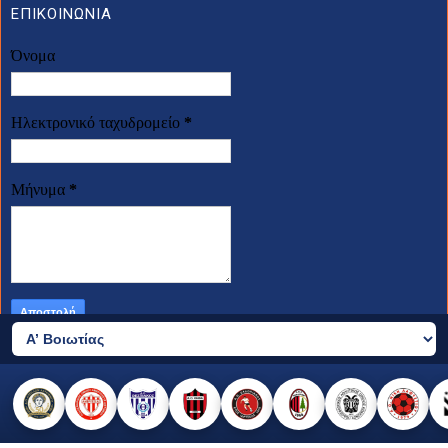
ΕΠΙΚΟΙΝΩΝΙΑ
Όνομα
Ηλεκτρονικό ταχυδρομείο
*
Μήνυμα
*
2026 © all rights reserved
made by templateszoo, edited by Nikos Sfiris