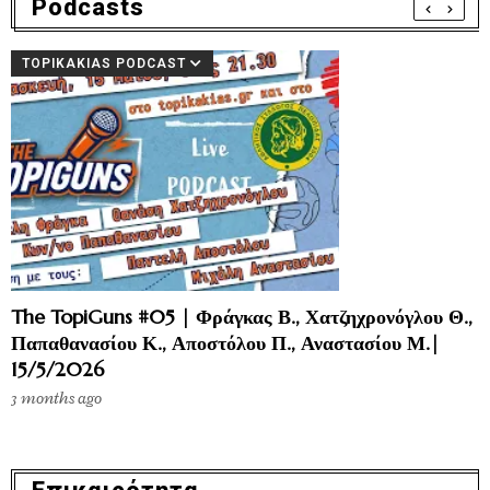
Podcasts
TOPIKAKIAS PODCAST
The TopiGuns #05 | Φράγκας Β., Χατζηχρονόγλου Θ.,
Παπαθανασίου Κ., Αποστόλου Π., Αναστασίου Μ.|
15/5/2026
3 months ago