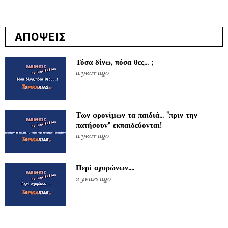
ΑΠΟΨΕΙΣ
Τόσα δίνω, πόσα θες... ;
a year ago
Των φρονίμων τα παιδιά... "πριν την
πατήσουν" εκπαιδεύονται!
a year ago
Περί αχυρώνων....
2 years ago