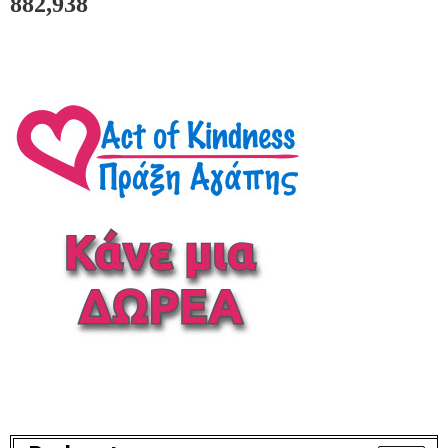
882,938