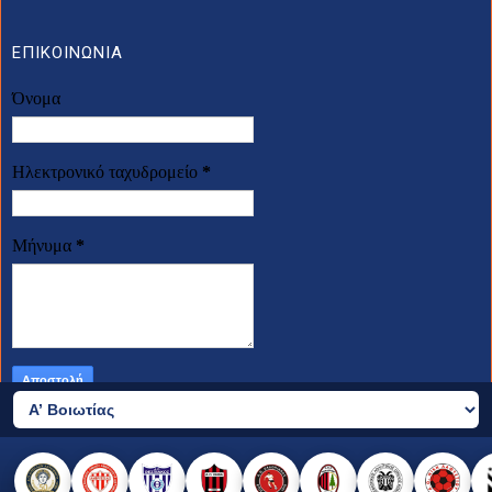
ΕΠΙΚΟΙΝΩΝΙΑ
Όνομα
Ηλεκτρονικό ταχυδρομείο
*
Μήνυμα
*
2026 © all rights reserved