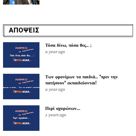
ΑΠΟΨΕΙΣ
Τόσα δίνω, πόσα θες... ;
a year ago
Των φρονίμων τα παιδιά... "πριν την
πατήσουν" εκπαιδεύονται!
a year ago
Περί αχυρώνων....
2 years ago