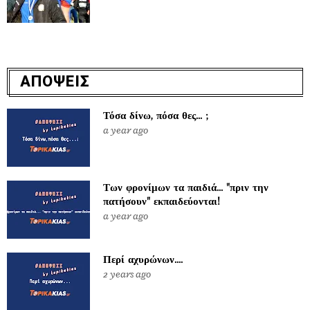
ΑΠΟΨΕΙΣ
Τόσα δίνω, πόσα θες... ;
a year ago
Των φρονίμων τα παιδιά... "πριν την
πατήσουν" εκπαιδεύονται!
a year ago
Περί αχυρώνων....
2 years ago