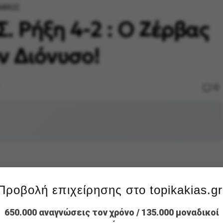
ΟΜΙΛΟΣ
Σ. Ρήξη 4-2 : Ο Ζέρβας
ον Διόνυσο!
0
Προβολή επιχείρησης στο topikakias.gr
650.000 αναγνώσεις τον χρόνο / 135.000 μοναδικοί