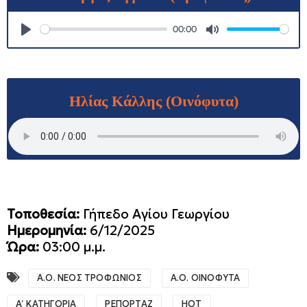
00:00
P
M
l
u
a
t
Ηλίας Κάλλης (Οινόφυτα)
y
e
Τοποθεσία:
Γήπεδο Αγίου Γεωργίου
Ημερομηνία:
6/12/2025
Ώρα:
03:00 μ.μ.
Α.Ο. ΝΕΟΣ ΤΡΟΦΩΝΙΟΣ
Α.Ο. ΟΙΝΟΦΥΤΑ
Α΄ ΚΑΤΗΓΟΡΙΑ
ΡΕΠΟΡΤΑΖ
HOT