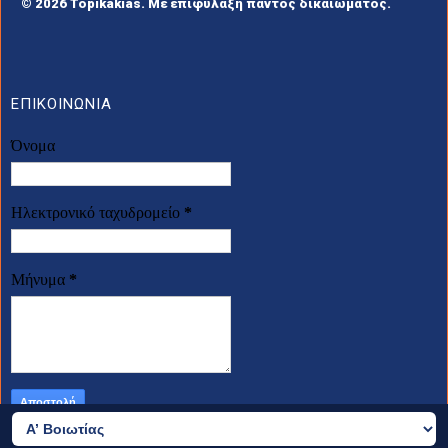
© 2026 Topikakias. Με επιφύλαξη παντός δικαιώματος.
ΕΠΙΚΟΙΝΩΝΙΑ
Όνομα
Ηλεκτρονικό ταχυδρομείο
*
Μήνυμα
*