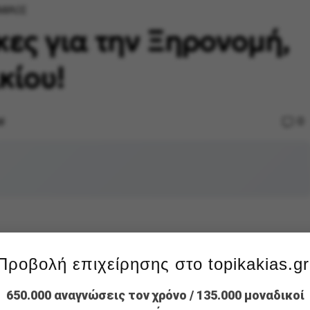
ΜΙΛΟΣ
κες για την Ξηρονομή,
κίου!
0
6
Προβολή επιχείρησης στο topikakias.gr
650.000 αναγνώσεις τον χρόνο / 135.000 μοναδικοί