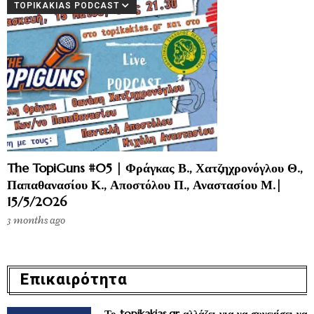
TOPIKAKIAS PODCAST
The TopiGuns #05 | Φράγκας Β., Χατζηχρονόγλου Θ.,
Παπαθανασίου Κ., Αποστόλου Π., Αναστασίου Μ.|
15/5/2026
3 months ago
Επικαιρότητα
Το topikakias.gr αλλάζει για να συνεχίσει να