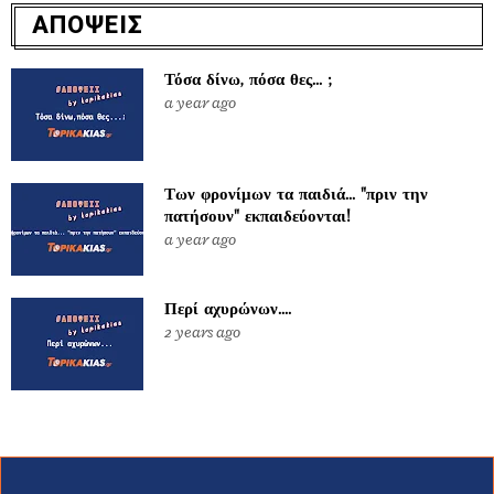
ΑΠΟΨΕΙΣ
Τόσα δίνω, πόσα θες... ;
a year ago
Των φρονίμων τα παιδιά... "πριν την
πατήσουν" εκπαιδεύονται!
a year ago
Περί αχυρώνων....
2 years ago