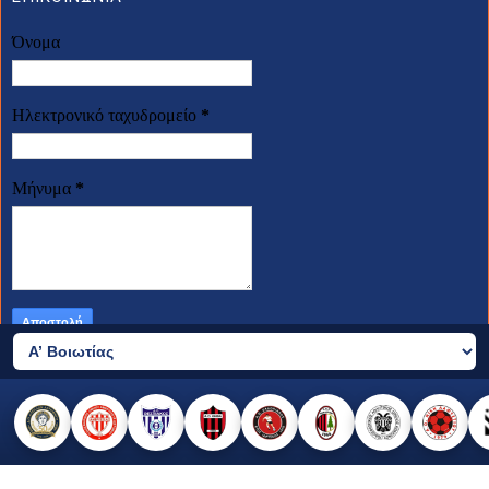
Όνομα
Ηλεκτρονικό ταχυδρομείο
*
Μήνυμα
*
2026 © all rights reserved
made by templateszoo, edited by Nikos Sfiris