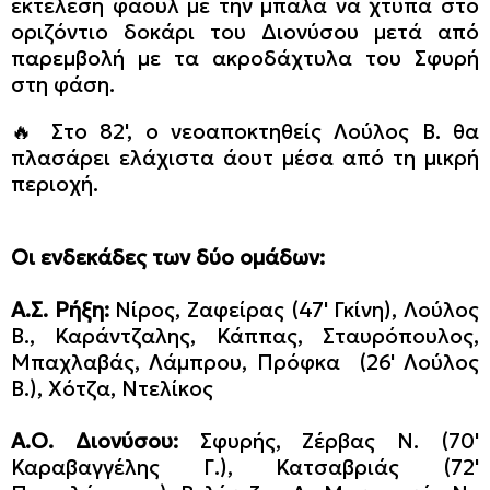
εκτέλεση φάουλ με την μπάλα να χτυπά στο
οριζόντιο δοκάρι του Διονύσου μετά από
παρεμβολή με τα ακροδάχτυλα του Σφυρή
στη φάση.
🔥 Στο 82', ο νεοαποκτηθείς Λούλος Β. θα
πλασάρει ελάχιστα άουτ μέσα από τη μικρή
περιοχή.
Οι ενδεκάδες των δύο ομάδων:
Α.Σ. Ρήξη:
Νίρος, Ζαφείρας (47' Γκίνη), Λούλος
Β., Καράντζαλης, Κάππας, Σταυρόπουλος,
Μπαχλαβάς, Λάμπρου, Πρόφκα (26' Λούλος
Β.), Χότζα, Ντελίκος
Α.Ο. Διονύσου:
Σφυρής, Ζέρβας Ν. (70'
Καραβαγγέλης Γ.), Κατσαβριάς (72'