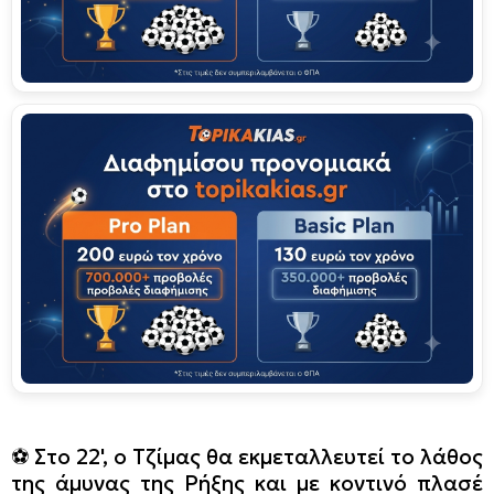
⚽️ Στο 22', ο Τζίμας θα εκμεταλλευτεί το λάθος
της άμυνας της Ρήξης και με κοντινό πλασέ