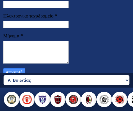
Ηλεκτρονικό ταχυδρομείο
*
Μήνυμα
*
2026 © all rights reserved
made by templateszoo, edited by Nikos Sfiris