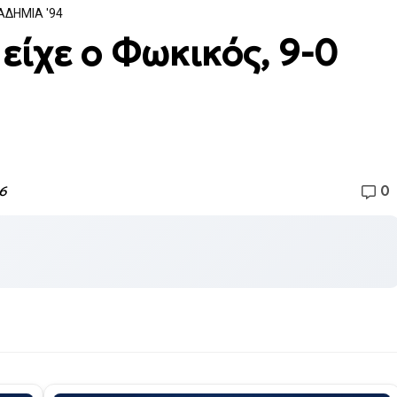
ΑΔΗΜΙΑ '94
είχε ο Φωκικός, 9-0
0
6