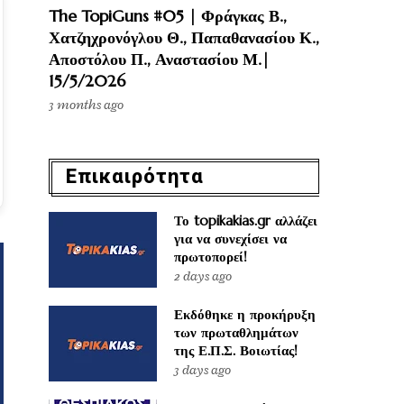
The TopiGuns #05 | Φράγκας Β.,
Χατζηχρονόγλου Θ., Παπαθανασίου Κ.,
Αποστόλου Π., Αναστασίου Μ.|
15/5/2026
3 months ago
Επικαιρότητα
Το topikakias.gr αλλάζει
για να συνεχίσει να
πρωτοπορεί!
2 days ago
Εκδόθηκε η προκήρυξη
των πρωταθλημάτων
της Ε.Π.Σ. Βοιωτίας!
3 days ago