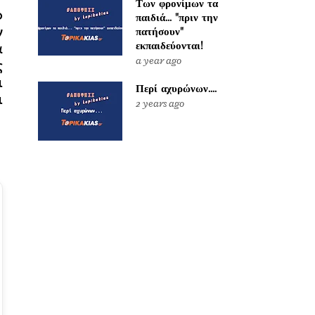
Των φρονίμων τα
ο
παιδιά... "πριν την
ν
πατήσουν"
εκπαιδεύονται!
α
a year ago
ς
ι
Περί αχυρώνων....
ι
2 years ago