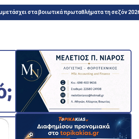
γαρίτη στη Δομβραίνα!