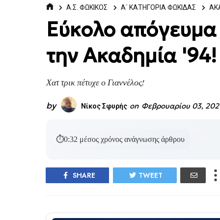
Α.Σ. ΦΩΚΙΚΟΣ
Α΄ ΚΑΤΗΓΟΡΙΑ ΦΩΚΙΔΑΣ
ΑΚ
Εύκολο απόγευμα 
την Ακαδημία '94!
Χατ τρικ πέτυχε ο Γιαννέλος!
by
on
Φεβρουαρίου 03, 202
Νίκος Σφυρής
⏱
0:32
μέσος χρόνος ανάγνωσης άρθρου
SHARE
TWEET