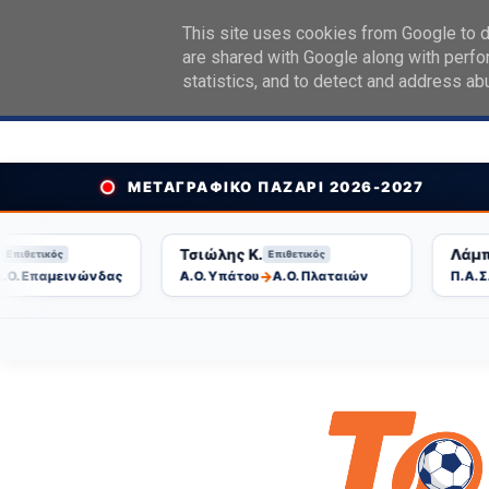
Topikakias App
×
This site uses cookies from Google to de
Δωρεάν στο Google Play!
are shared with Google along with perfo
statistics, and to detect and address ab
Αρχική
Ποιοι είμαστε
Διαφήμιση
Με
ΜΕΤΑΓΡΑΦΙΚΟ ΠΑΖΑΡΙ 2026-2027
Τσιώλης Κ.
Λάμπρου
θετικός
Επιθετικός
→
 Επαμεινώνδας
Α.Ο. Υπάτου
Α.Ο. Πλαταιών
Π.Α.Σ. Κι