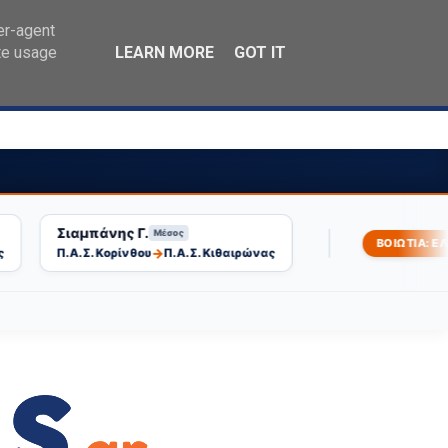
er-agent
ΕΓΚΑΤΑΣΤΑΣΗ
te usage
LEARN MORE
GOT IT
Σιαμπάνης Γ.
Μέσος
|
ΒΟΙΩΤΙΑ: ΕΛΕΥΘ
→
Π.Α.Σ. Κορίνθου
Π.Α.Σ. Κιθαιρώνας