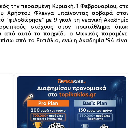
κός την περασμένη Κυριακή, 1 Φεβρουαρίου, στ
ου Χρήστου Φλεγγα μπαίνοντας σοβαρά στο
ό "φιλοδώρησε" με 9 γκολ τη νεανική Ακαδημί
φορετικούς στόχους στον πρωτάθλημα όπω
ά από αυτό το παιχνίδι, ο Φωκικός παραμένε
πίσω από το Ευπάλιο, ενώ η Ακαδημία '94 είνα