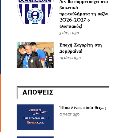
Δεν θα συμμετάσχει στα
βοιωτικά
πρωταθλήματα τη σεζόν
2026-2027 ο
Θεσπιακός!
3 days ago
Εποχή Ζαγαρίτη στη
Δομβραίνα!
19 days ago
ΑΠΟΨΕΙΣ
Τόσα δίνω, πόσα θες... ;
a year ago