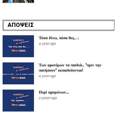
ΑΠΟΨΕΙΣ
Τόσα δίνω, πόσα θες... ;
a year ago
Των φρονίμων τα παιδιά... "πριν την
πατήσουν" εκπαιδεύονται!
a year ago
Περί αχυρώνων....
2 years ago