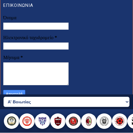
ΕΠΙΚΟΙΝΩΝΙΑ
Όνομα
Ηλεκτρονικό ταχυδρομείο
*
Μήνυμα
*
2026 © all rights reserved
made by templateszoo, edited by Nikos Sfiris