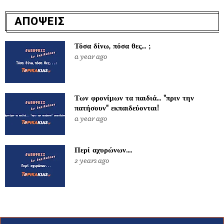
ΑΠΟΨΕΙΣ
Τόσα δίνω, πόσα θες... ;
a year ago
Των φρονίμων τα παιδιά... "πριν την
πατήσουν" εκπαιδεύονται!
a year ago
Περί αχυρώνων....
2 years ago