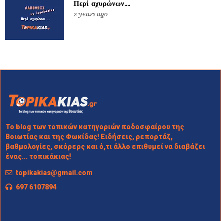
Περί αχυρώνων....
2 years ago
Το blog των τοπικών κατηγοριών ποδοσφαίρου της
Βοιωτίας και της Φωκίδας! Ειδήσεις, ρεπορτάζ,
βαθμολογίες, σκόρερς και ό,τι άλλο επιθυμεί να διαβάζει
ένας... τοπικάκιας!
topikakias@gmail.com
697 6107894