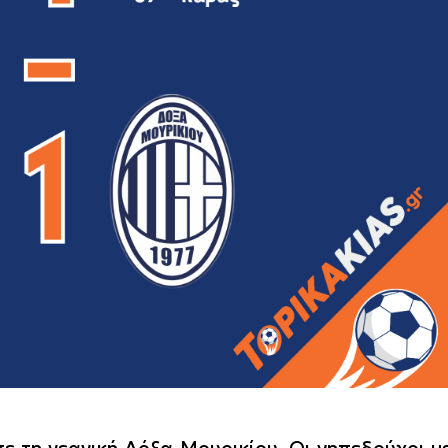
ε τη νεανική Δόξα Μουρικίου. Οι γηπεδούχοι μ