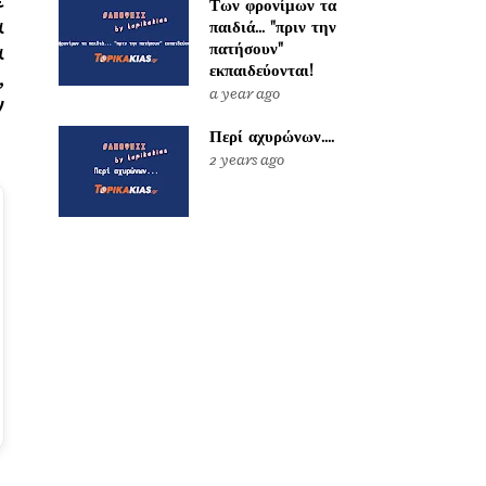
Των φρονίμων τα
α
παιδιά... "πριν την
πατήσουν"
α
εκπαιδεύονται!
,
a year ago
ν
Περί αχυρώνων....
2 years ago