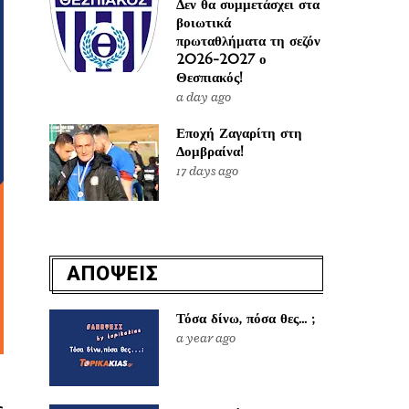
Δεν θα συμμετάσχει στα
βοιωτικά
πρωταθλήματα τη σεζόν
2026-2027 ο
Θεσπιακός!
a day ago
Εποχή Ζαγαρίτη στη
Δομβραίνα!
17 days ago
ΑΠΟΨΕΙΣ
Τόσα δίνω, πόσα θες... ;
a year ago
ε