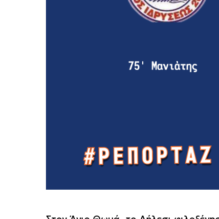
Στον Άγιο Θωμά, το Δήλεσι φιλοξένησ