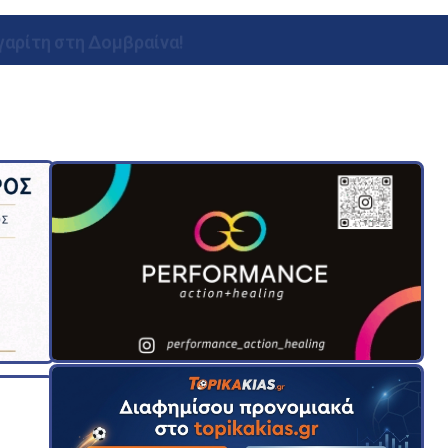
γαρίτη στη Δομβραίνα!