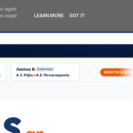
er-agent
ΕΓΚΑΤΑΣΤΑΣΗ
te usage
LEARN MORE
GOT IT
Λούλος Β.
Επιθετικός
|
ΒΟΙΩΤΙΑ: ΕΛΕΥΘΕΡΟ
→
Α.Σ. Ρήξη
Α.Ε. Πανγεωργικός