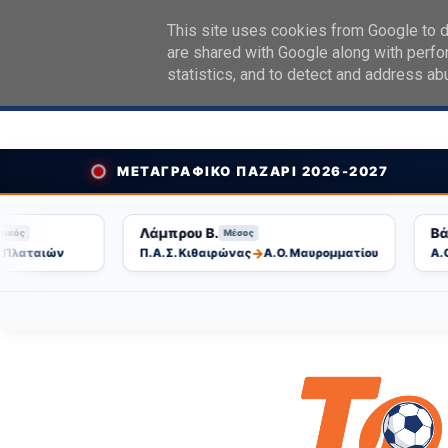
Topikakias App
×
This site uses cookies from Google to de
Δωρεάν στο Google Play!
are shared with Google along with perfo
statistics, and to detect and address ab
Αρχική
Ποιοι είμαστε
Διαφήμιση
Με
ΜΕΤΑΓΡΑΦΙΚΟ ΠΑΖΑΡΙ 2026-2027
Λάμπρου Β.
Βάθης
Μέσος
→
αταιών
Π.Α.Σ. Κιθαιρώνας
Α.Ο. Μαυρομματίου
Α.Ο. Υ