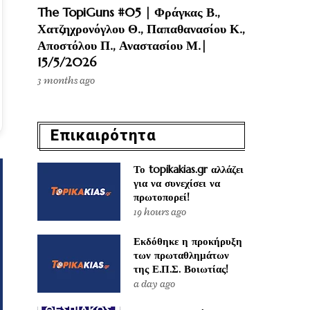
The TopiGuns #05 | Φράγκας Β.,
Χατζηχρονόγλου Θ., Παπαθανασίου Κ.,
Αποστόλου Π., Αναστασίου Μ.|
15/5/2026
3 months ago
Επικαιρότητα
Το topikakias.gr αλλάζει
για να συνεχίσει να
πρωτοπορεί!
19 hours ago
Εκδόθηκε η προκήρυξη
των πρωταθλημάτων
της Ε.Π.Σ. Βοιωτίας!
a day ago