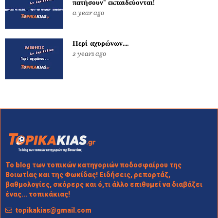
πατήσουν" εκπαιδεύονται!
a year ago
Περί αχυρώνων....
2 years ago
Το blog των τοπικών κατηγοριών ποδοσφαίρου της
Βοιωτίας και της Φωκίδας! Ειδήσεις, ρεπορτάζ,
βαθμολογίες, σκόρερς και ό,τι άλλο επιθυμεί να διαβάζει
ένας... τοπικάκιας!
topikakias@gmail.com