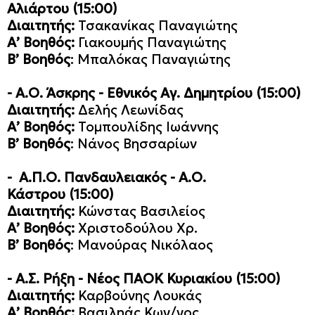
Αλιάρτου
(15:00)
Διαιτητής:
Τσακανίκας Παναγιώτης
Α’ Βοηθός:
Γιακουμής Παναγιώτης
Β’ Βοηθός
: Μπαλόκας Παναγιώτης
- Α.Ο. Άσκρης
- Εθνικός Αγ. Δημητρίου
(15:00)
Διαιτητής:
Δελής Λεωνίδας
Α’ Βοηθός:
Τομπουλίδης Ιωάννης
Β’ Βοηθός
: Νάνος Βησσαρίων
- Α.Π.Ο. Πανδαυλειακός - Α.Ο.
Κάστρου
(15:00)
Διαιτητής:
Κώνστας Βασιλείος
Α’ Βοηθός:
Χριστοδούλου Χρ.
Β’ Βοηθός
: Μανούρας Νικόλαος
- Α.Σ. Ρήξη - Νέος ΠΑΟΚ Κυριακίου
(15:00)
Διαιτητής:
Καρβούνης Λουκάς
Α’ Βοηθός:
Βασιληάς Κων/νος