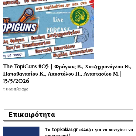
The TopiGuns #05 | Φράγκας Β., Χατζηχρονόγλου Θ.,
Παπαθανασίου Κ., Αποστόλου Π., Αναστασίου Μ.|
15/5/2026
3 months ago
Επικαιρότητα
Το topikakias.gr αλλάζει για να συνεχίσει να
πρωτοπορεί!