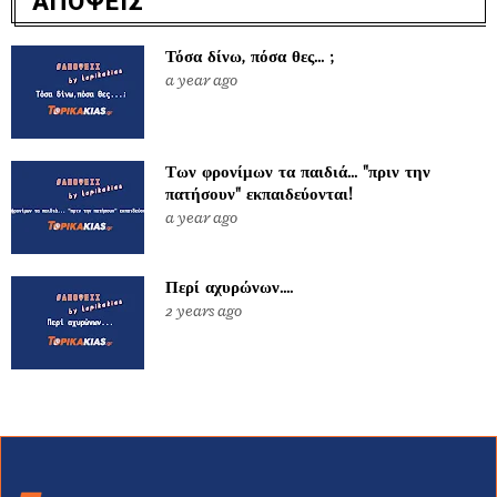
ΑΠΟΨΕΙΣ
Τόσα δίνω, πόσα θες... ;
a year ago
Των φρονίμων τα παιδιά... "πριν την
πατήσουν" εκπαιδεύονται!
a year ago
Περί αχυρώνων....
2 years ago