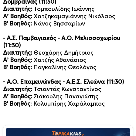
Δομβραίνας
(11:30)
Διαιτητής:
Τομπουλίδης Ιωάννης
Α’ Βοηθός:
Χατζηκαμαγιάννης Νικόλαος
Β’ Βοηθός:
Νάνος Βησσαρίων
- Α.Σ. Παμβαγιακός - Α.Ο. Μελισσοχωρίου
(11:30)
Διαιτητής:
Θεοχάρης Δημήτριος
Α’ Βοηθός:
Χατζής Αθανάσιος
Β’ Βοηθός:
Παγκαλίνης Θεολόγος
-
Α.Ο. Επαμεινώνδας - Α.Ε.Σ. Ελεώνα
(11:30)
Διαιτητής:
Τσιαντάς Κωνσταντίνος
Α’ Βοηθός:
Σιάκουλης Παναγιώτης
Β’ Βοηθός
: Κολυμπίρης Χαράλαμπος