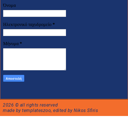
Όνομα
Ηλεκτρονικό ταχυδρομείο
*
Μήνυμα
*
2026 © all rights reserved
made by templateszoo, edited by Nikos Sfiris