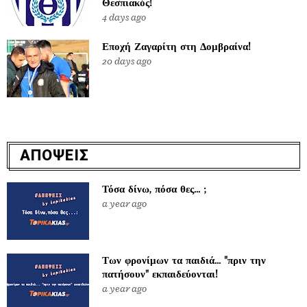
Θεσπιακός!
4 days ago
Εποχή Ζαγαρίτη στη Δομβραίνα!
20 days ago
ΑΠΟΨΕΙΣ
Τόσα δίνω, πόσα θες... ;
a year ago
Των φρονίμων τα παιδιά... "πριν την
πατήσουν" εκπαιδεύονται!
a year ago