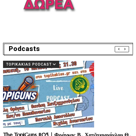
Podcasts
TOPIKAKIAS PODCAST
The TopiGuns #05 | Φράγκας Β., Χατζηχρονόγλου Θ.,