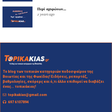
Περί αχυρώνων....
2 years ago
Το blog των τοπικών κατηγοριών ποδοσφαίρου της
Βοιωτίας και της Φωκίδας! Ειδήσεις, ρεπορτάζ,
βαθμολογίες, σκόρερς και ό,τι άλλο επιθυμεί να διαβάζει
ένας... τοπικάκιας!
topikakias@gmail.com
697 6107894